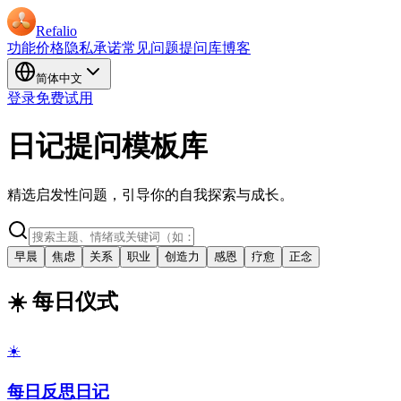
Refalio
功能
价格
隐私承诺
常见问题
提问库
博客
简体中文
登录
免费试用
日记提问模板库
精选启发性问题，引导你的自我探索与成长。
早晨
焦虑
关系
职业
创造力
感恩
疗愈
正念
☀️ 每日仪式
☀️
每日反思日记