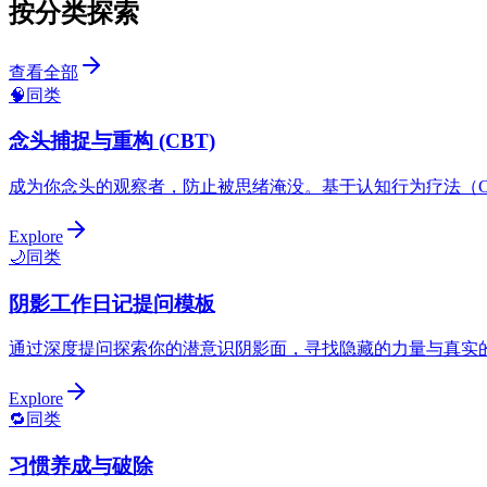
按分类探索
查看全部
🧠
同类
念头捕捉与重构 (CBT)
成为你念头的观察者，防止被思绪淹没。基于认知行为疗法（C
Explore
🌙
同类
阴影工作日记提问模板
通过深度提问探索你的潜意识阴影面，寻找隐藏的力量与真实
Explore
🔁
同类
习惯养成与破除