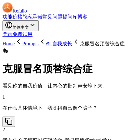
Refalio
功能
价格
隐私承诺
常见问题
提问库
博客
简体中文
登录
免费试用
Home
Prompts
🌱 自我成长
克服冒名顶替综合症
🎭
克服冒名顶替综合症
看见你的自我价值，让内心的批判声安静下来。
1
在什么具体情境下，我觉得自己像个骗子？
2