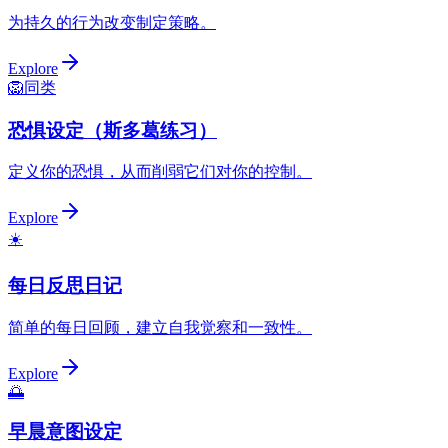
为持久的行为改变制定策略。
Explore
🦁
同类
恐惧设定（斯多葛练习）
定义你的恐惧，从而削弱它们对你的控制。
Explore
☀️
每日反思日记
简单的每日回顾，建立自我觉察和一致性。
Explore
🌅
早晨意图设定