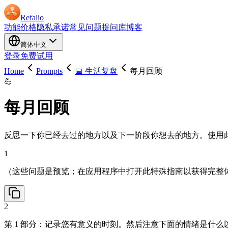
Refalio
功能
价格
隐私承诺
常见问题
提问库
博客
简体中文
登录
免费试用
Home
Prompts
📅 生活复盘
每月回顾
💪
每月回顾
反思一下你已经去过的地方以及下一阶段你想去的地方。使用此 R
1
（这些问题是预览；在应用程序中打开此特殊指南以获得完整
2
第 1 部分：记录您有意义的时刻。然后注意下面的情绪是什么