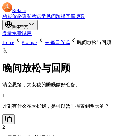
Refalio
功能
价格
隐私承诺
常见问题
提问库
博客
简体中文
登录
免费试用
Home
Prompts
☀️ 每日仪式
晚间放松与回顾
🌜
晚间放松与回顾
清空思绪，为安稳的睡眠做好准备。
1
此刻有什么在困扰我，是可以暂时搁置到明天的？
2