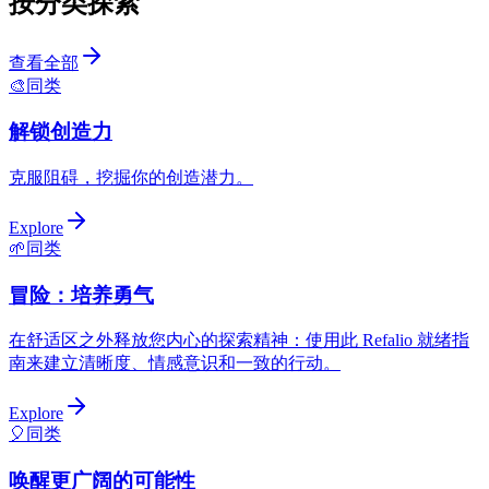
按分类探索
查看全部
🎨
同类
解锁创造力
克服阻碍，挖掘你的创造潜力。
Explore
🌱
同类
冒险：培养勇气
在舒适区之外释放您内心的探索精神：使用此 Refalio 就绪指
南来建立清晰度、情感意识和一致的行动。
Explore
🎈
同类
唤醒更广阔的可能性