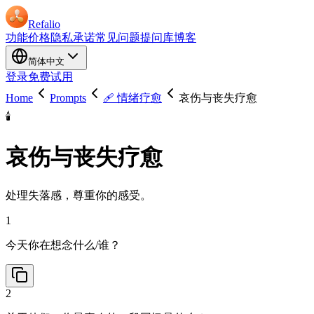
Refalio
功能
价格
隐私承诺
常见问题
提问库
博客
简体中文
登录
免费试用
Home
Prompts
🩹 情绪疗愈
哀伤与丧失疗愈
🕯️
哀伤与丧失疗愈
处理失落感，尊重你的感受。
1
今天你在想念什么/谁？
2