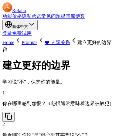
Refalio
功能
价格
隐私承诺
常见问题
提问库
博客
简体中文
登录
免费试用
Home
Prompts
❤️ 人际关系
建立更好的边界
🚧
建立更好的边界
学习说“不”，保护你的能量。
1
你在哪里感到怨恨？（怨恨通常意味着边界被触犯）
2
最近哪次你说“是”但心里其实想说“不”？