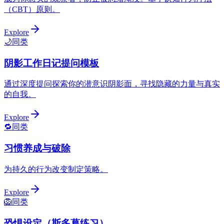
（CBT）原则。
Explore
🌙
同类
阴影工作日记提问模板
通过深度提问探索你的潜意识阴影面，寻找隐藏的力量与真实
的自我。
Explore
🔁
同类
习惯养成与破除
为持久的行为改变制定策略。
Explore
🦁
同类
恐惧设定（斯多葛练习）