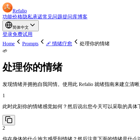
Refalio
功能
价格
隐私承诺
常见问题
提问库
博客
简体中文
登录
免费试用
Home
Prompts
🩹 情绪疗愈
处理你的情绪
🌱
处理你的情绪
发现情绪并拥抱自我同情。使用此 Refalio 就绪指南来建立
1
此时此刻你的情绪感觉如何？然后说出您今天可以采取的具体
2
你在身体的什么地方感受到情绪？然后注意下面的情绪是什么