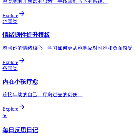
温柔地解开焦虑的思绪，寻找回到当下的路径。
Explore
🌱
同类
情绪韧性提升模板
增强你的情绪核心，学习如何更从容地应对困难和负面感受。
Explore
🧸
同类
内在小孩疗愈
连接年幼的自己，疗愈过去的创伤。
Explore
☀️
每日反思日记