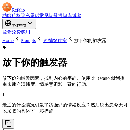
Refalio
功能
价格
隐私承诺
常见问题
提问库
博客
简体中文
登录
免费试用
Home
Prompts
🩹 情绪疗愈
放下你的触发器
🌱
放下你的触发器
放下你的触发因素，找到内心的平静。使用此 Refalio 就绪指
南来建立清晰度、情感意识和一致的行动。
1
最近的什么情况引发了我强烈的情绪反应？然后说出您今天可
以采取的具体下一步措施。