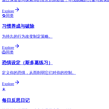
Explore
🔁
同类
习惯养成与破除
为持久的行为改变制定策略。
Explore
🦁
同类
恐惧设定（斯多葛练习）
定义你的恐惧，从而削弱它们对你的控制。
Explore
☀️
每日反思日记