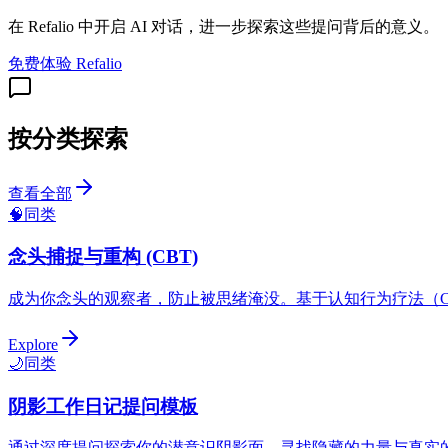
在 Refalio 中开启 AI 对话，进一步探索这些提问背后的意义。
免费体验 Refalio
按分类探索
查看全部
🧠
同类
念头捕捉与重构 (CBT)
成为你念头的观察者，防止被思绪淹没。基于认知行为疗法（C
Explore
🌙
同类
阴影工作日记提问模板
通过深度提问探索你的潜意识阴影面，寻找隐藏的力量与真实