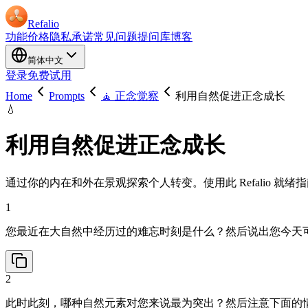
Refalio
功能
价格
隐私承诺
常见问题
提问库
博客
简体中文
登录
免费试用
Home
Prompts
🧘 正念觉察
利用自然促进正念成长
💧
利用自然促进正念成长
通过你的内在和外在景观探索个人转变。使用此 Refalio 
1
您最近在大自然中经历过的难忘时刻是什么？然后说出您今天
2
此时此刻，哪种自然元素对您来说最为突出？然后注意下面的