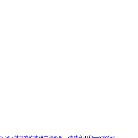
falio 就绪指南来建立清晰度、情感意识和一致的行动。