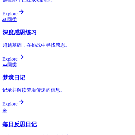
Explore
🙏
同类
深度感恩练习
超越基础，在挑战中寻找感恩。
Explore
🛌
同类
梦境日记
记录并解读梦境传递的信息。
Explore
☀️
每日反思日记