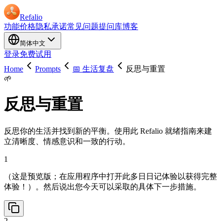
Refalio
功能
价格
隐私承诺
常见问题
提问库
博客
简体中文
登录
免费试用
Home
Prompts
📅 生活复盘
反思与重置
🌱
反思与重置
反思你的生活并找到新的平衡。使用此 Refalio 就绪指南来建
立清晰度、情感意识和一致的行动。
1
（这是预览版；在应用程序中打开此多日日记体验以获得完整
体验！）。然后说出您今天可以采取的具体下一步措施。
2