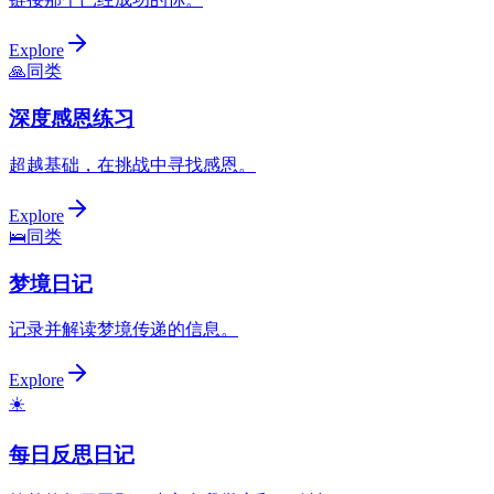
Explore
🙏
同类
深度感恩练习
超越基础，在挑战中寻找感恩。
Explore
🛌
同类
梦境日记
记录并解读梦境传递的信息。
Explore
☀️
每日反思日记