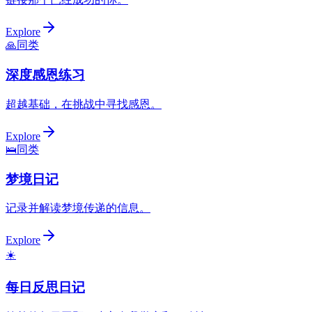
Explore
🙏
同类
深度感恩练习
超越基础，在挑战中寻找感恩。
Explore
🛌
同类
梦境日记
记录并解读梦境传递的信息。
Explore
☀️
每日反思日记