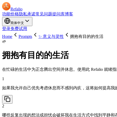
Refalio
功能
价格
隐私承诺
常见问题
提问库
博客
简体中文
登录
免费试用
Home
Prompts
✨ 意义与灵性
拥抱有目的的生活
🌱
拥抱有目的的生活
在忙碌的生活中为正念腾出空间并休息。使用此 Refalio 
1
如果我允许自己优先考虑休息而不感到内疚，这将如何提高我
2
哪些反复出现的想法或担忧会破坏我在生活方式中找到平静和