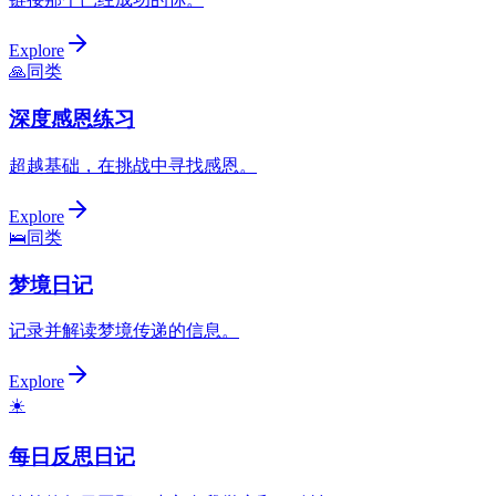
Explore
🙏
同类
深度感恩练习
超越基础，在挑战中寻找感恩。
Explore
🛌
同类
梦境日记
记录并解读梦境传递的信息。
Explore
☀️
每日反思日记